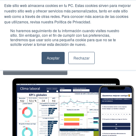
Este sitio web almacena cookies en tu PC. Estas cookies sirven para mejorar
clima laboral
nuestro sitio web y ofrecer servicios más personalizados, tanto en este sitio
web como a través de otras redes. Para conocer más acerca de las cookies
Mide y mejora
que utilizamos, revisa nuestra Política de Privacidad.
tu clima laboral
No haremos seguimiento de tu información cuando visites nuestro
Conoce lo que realmente piensan tus empleados con
sitio. Sin embargo, con el fin de cumplir con tus preferencias,
tendremos que usar solo una pequeña cookie para que no se te
una metodología probada y garantizando el
solicite volver a tomar esta decisión de nuevo.
anonimato
Aceptar
Rechazar
Contacta con nosotros