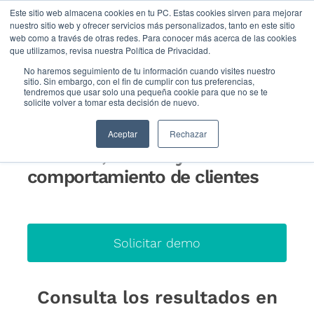
Este sitio web almacena cookies en tu PC. Estas cookies sirven para mejorar
nuestro sitio web y ofrecer servicios más personalizados, tanto en este sitio
web como a través de otras redes. Para conocer más acerca de las cookies
Inicio
>
Experiencia cliente
>
Dashboards intuitivos
que utilizamos, revisa nuestra Política de Privacidad.
No haremos seguimiento de tu información cuando visites nuestro
sitio. Sin embargo, con el fin de cumplir con tus preferencias,
tendremos que usar solo una pequeña cookie para que no se te
Análisis de información – BI
solicite volver a tomar esta decisión de nuevo.
Dashboards intuitivos para
Aceptar
Rechazar
medición, análisis y
comportamiento de clientes
Solicitar demo
Consulta los resultados en