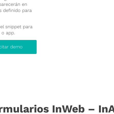
parecerán en
 definido para
el snippet para
 o app.
icitar demo
rmularios InWeb – In