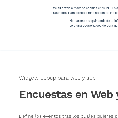
Este sitio web almacena cookies en tu PC. Esta
otras redes. Para conocer más acerca de las coo
Experiencia cl
No haremos seguimiento de tu info
solo una pequeña cookie para que 
Inicio
>
Experiencia cliente
>
Medición omnicanal
>
Enc
Widgets popup para web y app
Encuestas en Web 
Define los eventos tras los cuales quieres p