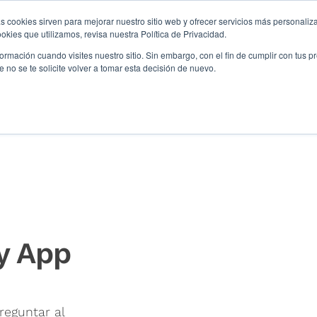
s cookies sirven para mejorar nuestro sitio web y ofrecer servicios más personaliza
kies que utilizamos, revisa nuestra Política de Privacidad.
iente
Experiencia empleado
Plataforma
rmación cuando visites nuestro sitio. Sin embargo, con el fin de cumplir con tus 
no se te solicite volver a tomar esta decisión de nuevo.
uestas en Web y App
y App
reguntar al