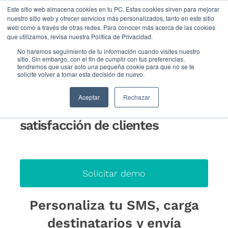
Este sitio web almacena cookies en tu PC. Estas cookies sirven para mejorar
nuestro sitio web y ofrecer servicios más personalizados, tanto en este sitio
web como a través de otras redes. Para conocer más acerca de las cookies
Inicio
>
Experiencia cliente
>
Medición omnicanal
>
que utilizamos, revisa nuestra Política de Privacidad.
Encuestas por sms
No haremos seguimiento de tu información cuando visites nuestro
sitio. Sin embargo, con el fin de cumplir con tus preferencias,
tendremos que usar solo una pequeña cookie para que no se te
solicite volver a tomar esta decisión de nuevo.
Encuestas por SMS
Aceptar
Rechazar
Encuestas por SMS para la
satisfacción de clientes
Solicitar demo
Personaliza tu SMS, carga
destinatarios y envía