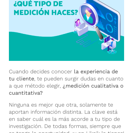
Cuando decides conocer
la experiencia de
tu cliente
, te pueden surgir dudas en cuanto
a que método elegir,
¿medición cualitativa o
cuantitativa?
Ninguna es mejor que otra, solamente te
aportan información distinta. La clave está
en saber cuál es la más acorde a tu tipo de
investigación. De todas formas, siempre que